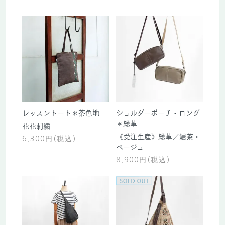
レッスントート＊茶色地
ショルダーポーチ・ロング
＊総革
花花刺繍
《受注生産》総革／濃茶・
6,300円(税込)
ベージュ
8,900円(税込)