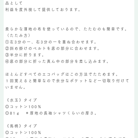
品として
利益を度外視して提供しております。
柔らかな薄地の布を使っているので、たたむのも簡単です。
〈たたみ方〉
①左3分の一、右3分の一を重ね合わせます。
②斜め掛けのベルトを底の部分に合わせます。
③半分に折ります。
④底の部分に折った真ん中の部分を差し込みます。
ほとんどすべてのエコバッグはこの方法でたためます。
１回覚えると簡単なので余分なポケットなど一切取り付けて
いません。
《水玉》タイプ
◎コットン100％
◎81ｇ ＊厚地の長袖シャツくらいの厚さ。
《馬柄》タイプ
◎コットン100％