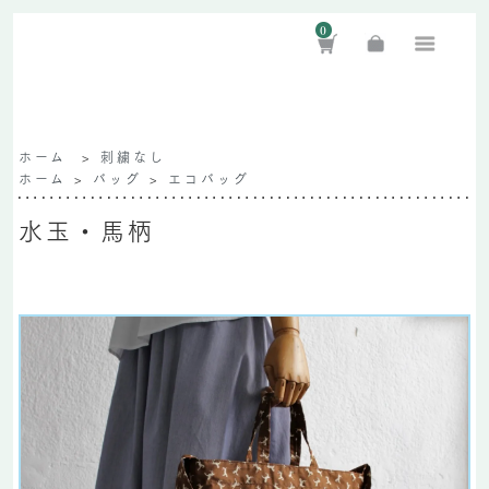
0
ホーム
>
刺繍なし
ホーム
>
バッグ
>
エコバッグ
水玉・馬柄