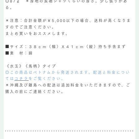
◎87ｇ ＊厚地の長袖シャツくらいの厚さ。少し張りがあ
る。
＊注意：合計金額が￥5,000以下の場合、送料が高くなりま
すのでご注意ください。
まとめ買いをおススメします。
■サイズ：３８ｃｍ（幅）Ｘ４１ｃｍ（縦）持ち手含まず
■素 材：綿
《水玉》《馬柄》タイプ
◎この商品はベトナムから発送されます。配送と料金につい
ては
コチラ
をご覧ください。
＊沖縄及び離島への配送は追加料金をいただきますので、ご
購入の前にご連絡ください。