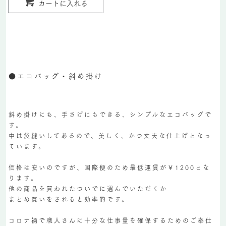
カートに入れる
●エコバッグ・斜め掛け
斜め掛けにも、手さげにもできる、シンプルなエコバッグで
す。
中は袋縫いしてあるので、美しく、かつ丈夫な仕上げとなっ
ています。
価格は安いのですが、国際便のため最低運賃が￥1200とな
ります。
他の商品を買われたついでに選んでいただくか
まとめ買いをされると効率的です。
コロナ禍で職人さんに十分な仕事量を確保するためのご奉仕