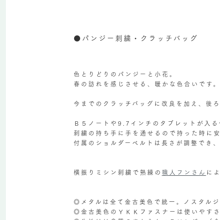
●パンジー刺繍・クラッチバッグ
色とりどりのパンジーと小花。
春の訪れを感じさせる、暖かな色合いです
今までのクラッチバッグに改良を加え、後
Ｂ５ノートや9.7インチのタブレットが入
刺繍の持ち手に手を通せるので持った時に
付属のショルダーベルトは長さが調整でき
横振りミシン刺繍で熟練の
職人フンさん
に
◎メタルは全て金古美色で統一。ノスタルジ
◎金古美色のＹＫＫファスナーは使いやす