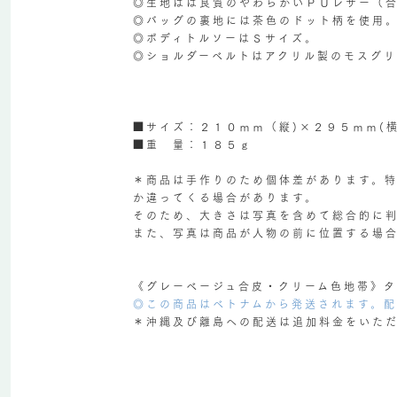
◎生地はは良質のやわらかいＰＵレザー（
◎バッグの裏地には茶色のドット柄を使用
◎ボディトルソーはＳサイズ。
◎ショルダーベルトはアクリル製のモスグ
■サイズ：２１０ｍｍ（縦)×２９５ｍｍ(横
■重 量：１８５ｇ
＊商品は手作りのため個体差があります。
か違ってくる場合があります。
そのため、大きさは写真を含めて総合的に
また、写真は商品が人物の前に位置する場
《グレーベージュ合皮・クリーム色地帯》タイプ
◎この商品はベトナムから発送されます。
＊沖縄及び離島への配送は追加料金をいた