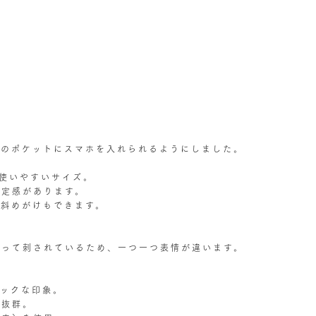
。
ろのポケットにスマホを入れられるようにしました。
る使いやすいサイズ。
安定感があります。
、斜めがけもできます。
よって刺されているため、一つ一つ表情が違います。
ックな印象。
さ抜群。