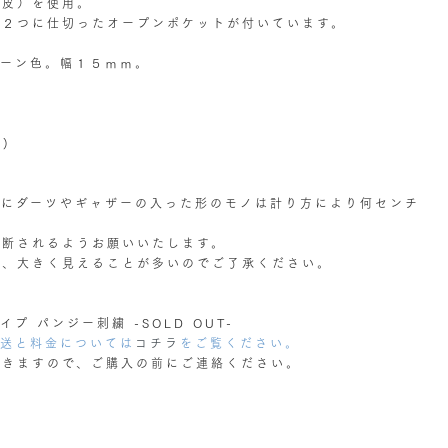
合皮）を使用。
。２つに仕切ったオープンポケットが付いています。
リーン色。幅１５ｍｍ。
)
特にダーツやギャザーの入った形のモノは計り方により何センチ
判断されるようお願いいたします。
合、大きく見えることが多いのでご了承ください。
 パンジー刺繍 -SOLD OUT-
配送と料金については
コチラ
をご覧ください。
だきますので、ご購入の前にご連絡ください。