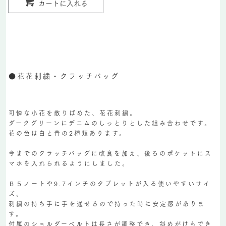
カートに入れる
●花花刺繍・クラッチバッグ
可憐な小花を散りばめた、花花刺繍。
ダークグリーンにデニムのしっとりとした組み合わせです。
花の色は白と青の2種類あります。
今までのクラッチバッグに改良を加え、後ろのポケットにス
マホを入れられるようにしました。
Ｂ５ノートや9.7インチのタブレットが入る使いやすいサイ
ズ。
刺繍の持ち手に手を通せるので持った時に安定感がありま
す。
付属のショルダーベルトは長さが調整でき、斜めがけもでき