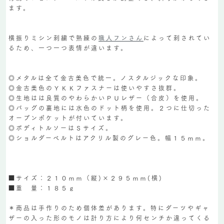
ます。
横振りミシン刺繍で熟練の
職人フンさん
によって刺されてい
るため、一つ一つ表情が違います。
◎メタルは全て金古美色で統一。ノスタルジックな印象。
◎金古美色のＹＫＫファスナーは使いやすさ抜群。
◎生地はは良質のやわらかいＰＵレザー（合皮）を使用。
◎バッグの裏地には水色のドット柄を使用。２つに仕切った
オープンポケットが付いています。
◎ボディトルソーはＳサイズ。
◎ショルダーベルトはアクリル製のグレー色。幅１５ｍｍ。
■サイズ：２１０ｍｍ（縦)×２９５ｍｍ(横)
■重 量：１８５ｇ
＊商品は手作りのため個体差があります。特にダーツやギャ
ザーの入った形のモノは計り方により何センチか違ってくる