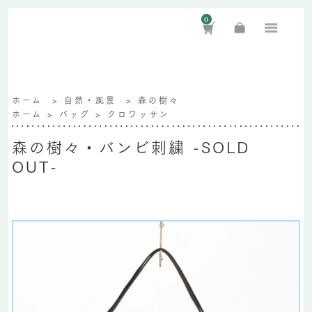
0
ホーム
>
自然・風景
>
森の樹々
ホーム
>
バッグ
>
クロワッサン
森の樹々・バンビ刺繍 -SOLD
OUT-