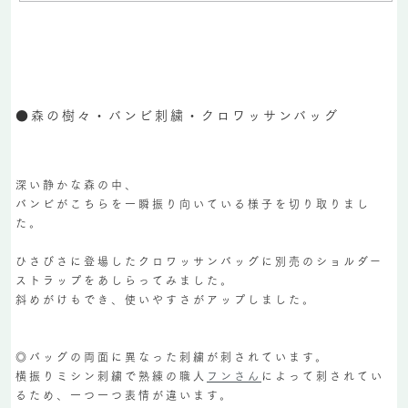
●森の樹々・バンビ刺繍・クロワッサンバッグ
深い静かな森の中、
バンビがこちらを一瞬振り向いている様子を切り取りまし
た。
ひさびさに登場したクロワッサンバッグに別売のショルダー
ストラップをあしらってみました。
斜めがけもでき、使いやすさがアップしました。
◎バッグの両面に異なった刺繍が刺されています。
横振りミシン刺繍で熟練の職人
フンさん
によって刺されてい
るため、一つ一つ表情が違います。