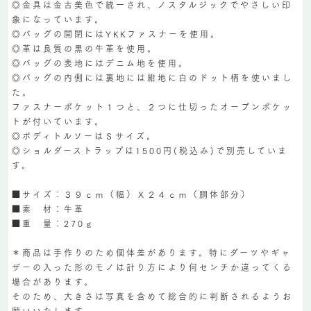
◎金具は金古美色で統一され、ノスタルジックでやさしい印
象になっています。
◎バッグの開閉にはYKKファスナーを使用。
◎革は良質の黒の牛革を使用。
◎バッグの表地にはデニム地を使用。
◎バッグの内側には裏地には紺地に白のドット柄を使いまし
た。
ファスナーポケット１つと、２つに仕切ったオープンポケッ
トが付いています。
◎ボディトルソーはＳサイズ。
◎ショルダーストラップは1500円(税込み)で別売していま
す。
■サイズ：３９ｃｍ（幅）Ｘ２４ｃｍ（胴体部分）
■素 材：牛革
■重 量：270ｇ
＊商品は手作りのため個体差があります。特にダーツやギャ
ザーの入った形のモノは計り方により何センチか違ってくる
場合があります。
そのため、大きさは写真を含めて総合的に判断されるようお
願いいたします。