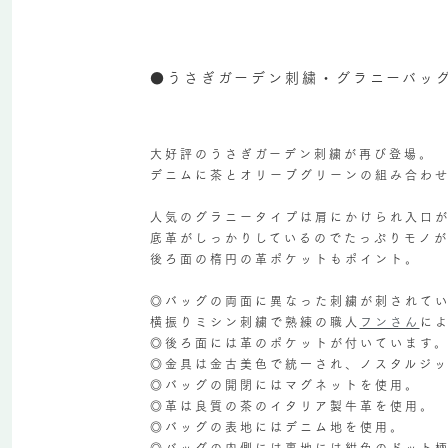
●うさぎガーデン刺繍・グラニーバッ
大好評のうさぎガーデン刺繍が再び登場。
デニムに茶とオリーブグリーンの組み合わ
人気のグラニータイプは肩にかけられ入口が
底革がしっかりしているのでたっぷりモノが
後ろ面の楕円の革ポケットもポイント。
◎バッグの両面に異なった刺繍が刺されて
横振りミシン刺繍で熟練の職人
フンさん
に
◎後ろ面には革のポケットが付いています
◎金具は金古美色で統一され、ノスタルジ
◎バッグの開閉にはマグネットを使用。
◎革は良質の茶のイタリア製牛革を使用。
◎バッグの表地にはデニム地を使用。
◎バッグの内側には裏地には紺色のドット