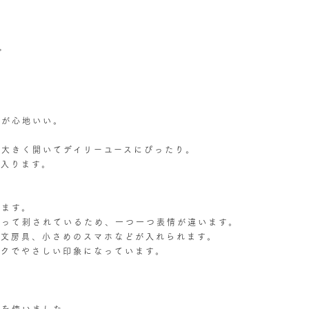
グ
せが心地いい。
大きく開いてデイリーユースにぴったり。
入ります。
います。
よって刺されているため、一つ一つ表情が違います。
。文房具、小さめのスマホなどが入れられます。
ックでやさしい印象になっています。
柄を使いました。