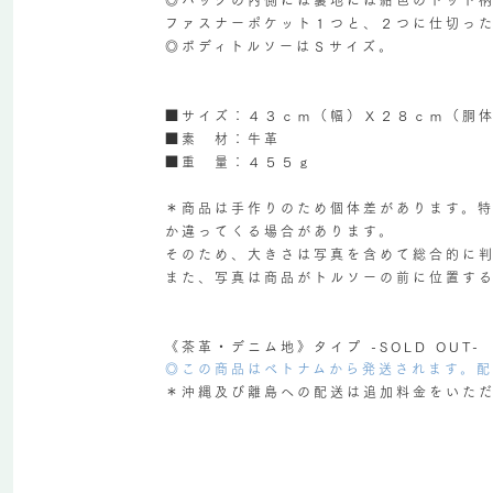
ファスナーポケット１つと、２つに仕切っ
◎ボディトルソーはＳサイズ。
■サイズ：４３ｃｍ（幅）Ｘ２８ｃｍ（胴
■素 材：牛革
■重 量：４５５ｇ
＊商品は手作りのため個体差があります。
か違ってくる場合があります。
そのため、大きさは写真を含めて総合的に
また、写真は商品がトルソーの前に位置す
《茶革・デニム地》タイプ -SOLD OUT-
◎この商品はベトナムから発送されます。
＊沖縄及び離島への配送は追加料金をいた