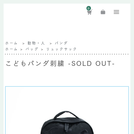
0
ホーム
>
動物・人
>
パンダ
ホーム
>
バッグ
>
リュックサック
こどもパンダ刺繍 -SOLD OUT-