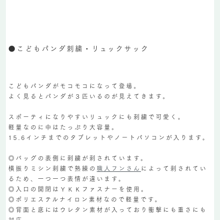
●こどもパンダ刺繍・リュックサック
こどもパンダがモコモコになって登場。
よく見るとパンダが３匹いるのが見えてきます。
スポーティになりやすいリュックにも刺繍で可愛く。
軽量なのに中はたっぷり大容量。
15.6インチまでのタブレットやノートパソコンが入ります。
◎バッグの表側に刺繍が刺されています。
横振りミシン刺繍で熟練の
職人フンさん
によって刺されてい
るため、一つ一つ表情が違います。
◎入口の開閉はＹＫＫファスナーを使用。
◎ポリエステルナイロン素材なので軽量です。
◎背面と底にはウレタン素材が入っており衝撃にも重さにも
対応。