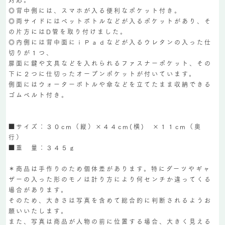
◎背中側には、スマホが入る便利なポケット付き。
◎両サイドにはペットボトルなどが入るポケットがあり、そ
の片方にはD管を取り付けました。
◎内側には背中面にｉＰａｄなどが入るウレタンの入った仕
切りが１つ、
扉面に鍵や文具などを入れられるファスナーポケット、その
下に２つに仕切ったオープンポケットが付いています。
側面にはウォーターボトルや傘などを立てたまま収納できる
ゴムベルト付き。
■サイズ：３０cm（縦）×４４cm(横) ×１１cm（奥
行）
■重 量：３４５ｇ
＊商品は手作りのため個体差があります。特にダーツやギャ
ザーの入った形のモノは計り方により何センチか違ってくる
場合があります。
そのため、大きさは写真を含めて総合的に判断されるようお
願いいたします。
また、写真は商品が人物の前に位置する場合、大きく見える