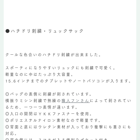
●ハチドリ刺繍・リュックサック
クールな色合いのハチドリ刺繍が出来ました。
スポーティになりやすいリュックにも刺繍で可愛く。
軽量なのに中はたっぷり大容量。
15.6インチまでのタブレットやノートパソコンが入ります。
◎バッグの表側に刺繍が刺されています。
横振りミシン刺繍で熟練の
職人フンさん
によって刺されてい
るため、一つ一つ表情が違います。
◎入口の開閉はＹＫＫファスナーを使用。
◎ポリエステルナイロン素材なので軽量です。
◎背面と底にはウレタン素材が入っており衝撃にも重さにも
対応。
◎背中側には、スマホが入る便利なポケット付き。