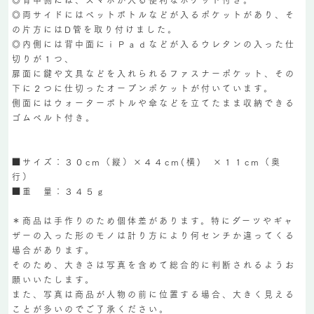
◎両サイドにはペットボトルなどが入るポケットがあり、そ
の片方にはD管を取り付けました。
◎内側には背中面にｉＰａｄなどが入るウレタンの入った仕
切りが１つ、
扉面に鍵や文具などを入れられるファスナーポケット、その
下に２つに仕切ったオープンポケットが付いています。
側面にはウォーターボトルや傘などを立てたまま収納できる
ゴムベルト付き。
■サイズ：３０cm（縦）×４４cm(横) ×１１cm（奥
行）
■重 量：３４５ｇ
＊商品は手作りのため個体差があります。特にダーツやギャ
ザーの入った形のモノは計り方により何センチか違ってくる
場合があります。
そのため、大きさは写真を含めて総合的に判断されるようお
願いいたします。
また、写真は商品が人物の前に位置する場合、大きく見える
ことが多いのでご了承ください。