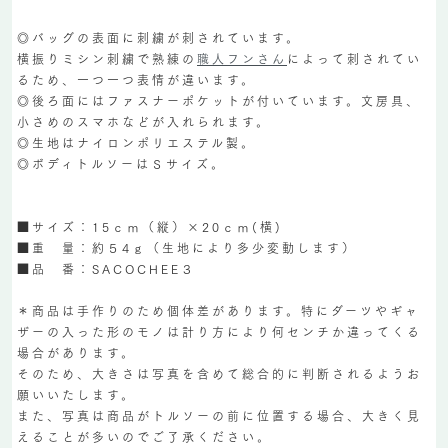
◎バッグの表面に刺繍が刺されています。
横振りミシン刺繍で熟練の
職人フンさん
によって刺されてい
るため、一つ一つ表情が違います。
◎後ろ面にはファスナーポケットが付いています。文房具、
小さめのスマホなどが入れられます。
◎生地はナイロンポリエステル製。
◎ボディトルソーはＳサイズ。
■サイズ：15ｃｍ（縦）×20ｃｍ(横)
■重 量：約５4ｇ（生地により多少変動します）
■品 番：SACOCHEE３
＊商品は手作りのため個体差があります。特にダーツやギャ
ザーの入った形のモノは計り方により何センチか違ってくる
場合があります。
そのため、大きさは写真を含めて総合的に判断されるようお
願いいたします。
また、写真は商品がトルソーの前に位置する場合、大きく見
えることが多いのでご了承ください。