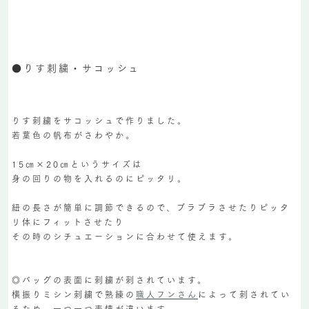
●りす刺繍・サコッシュ
りす刺繍をサコッシュで作りました。
若葉色の帆布がさわやか。
15㎝×20㎝というサイズは
身の回りの物を入れるのにピッタリ。
紐の長さが簡単に調節できるので、ブラブラさせたりピッタ
リ体にフィットさせたり
その時のシチュエーションに合わせて使えます。
◎バッグの表面に刺繍が刺されています。
横振りミシン刺繍で熟練の
職人フンさん
によって刺されてい
るため、一つ一つ表情が違います。