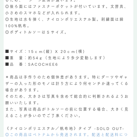
◎後ろ面にはファスナーポケットが付いています。文房具、
小さめのスマホなどが入れられます。
◎生地は水を弾く、ナイロンポリエステル製。刺繍面は綿
100%帆布。
◎ボディトルソーはＳサイズ。
■サイズ：15ｃｍ(縦) X 20ｃｍ(横)
■重 量：約54ｇ（生地により多少変動します）
■品 番：SACOCHEE6
＊商品は手作りのため個体差があります。特にダーツやギャ
ザーの入った形のモノは計り方により何センチか違ってくる
場合があります。
そのため、大きさは写真を含めて総合的に判断されるようお
願いいたします。
また、写真は商品がトルソーの前に位置する場合、大きく見
えることが多いのでご了承ください。
《ナイロンポリエステル／帆布地》タイプ -SOLD OUT-
◎この商品はベトナムから発送されます。配送と配送料につ