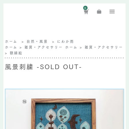
0
ホーム
>
自然・風景
>
にわか雨
ホーム
>
雑貨・アクセサリー
ホーム
>
雑貨・アクセサリー
>
額縁絵
風景刺繍 -SOLD OUT-