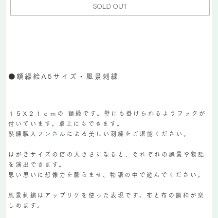
SOLD OUT
●額縁絵A5サイズ・風景刺繍
１５X２１ｃｍの 額縁です。壁にも掛けられるようフックが
付いています。卓上にもできます。
熟練職人
フンさん
による美しい刺繍をご堪能ください。
はがきサイズの倍の大きさになると、それぞれの風景や物語
を演出できます。
思い思いに想像力を膨らませ、物語の中で遊んでください。
風景刺繍はアップリケを使った表現です。布と布の調和が楽
しめます。