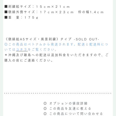
■刺繍絵サイズ：１５ｃｍ×２１ｃｍ
■額縁外側サイズ：１７ｃｍ×２３ｃｍ 枠の幅1.4ｃｍ
■重 量：１７５ｇ
《額縁絵A5サイズ・風景刺繍》タイプ -SOLD OUT-
◎この商品はベトナムから発送されます。配送と配送料につ
いては
コチラ
をご覧ください。
＊沖縄及び離島への配送は追加料金をいただきますので、ご
購入の前にご連絡ください。
◎
オプションの値段詳細
◎
この商品を友達に教える
◎
この商品について問い合わせる