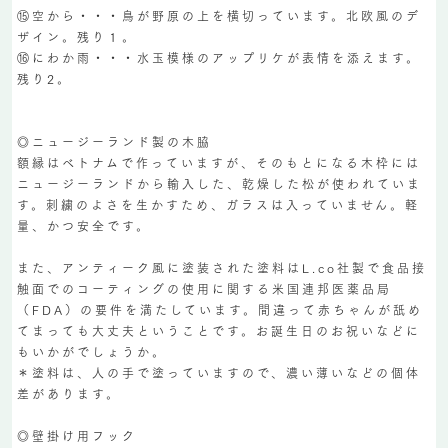
⑮空から・・・鳥が野原の上を横切っています。北欧風のデ
ザイン。残り１。
⑯にわか雨・・・水玉模様のアップリケが表情を添えます。
残り2。
◎ニュージーランド製の木脇
額縁はベトナムで作っていますが、そのもとになる木枠には
ニュージーランドから輸入した、乾燥した松が使われていま
す。刺繍のよさを生かすため、ガラスは入っていません。軽
量、かつ安全です。
また、アンティーク風に塗装された塗料はL.co社製で食品接
触面でのコーティングの使用に関する米国連邦医薬品局
（FDA）の要件を満たしています。間違って赤ちゃんが舐め
てまっても大丈夫ということです。お誕生日のお祝いなどに
もいかがでしょうか。
＊塗料は、人の手で塗っていますので、濃い薄いなどの個体
差があります。
◎壁掛け用フック