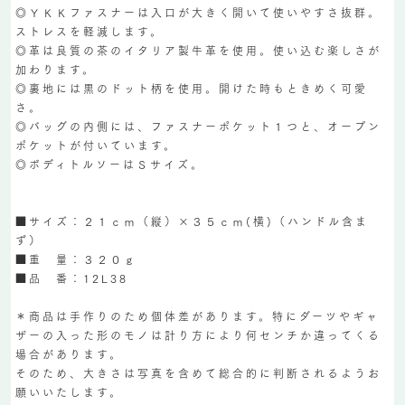
◎ＹＫＫファスナーは入口が大きく開いて使いやすさ抜群。
ストレスを軽減します。
◎革は良質の茶のイタリア製牛革を使用。使い込む楽しさが
加わります。
◎裏地には黒のドット柄を使用。開けた時もときめく可愛
さ。
◎バッグの内側には、ファスナーポケット１つと、オープン
ポケットが付いています。
◎ボディトルソーはＳサイズ。
■サイズ：２１ｃｍ（縦）×３５ｃｍ(横)（ハンドル含ま
ず）
■重 量：３２０ｇ
■品 番：12L38
＊商品は手作りのため個体差があります。特にダーツやギャ
ザーの入った形のモノは計り方により何センチか違ってくる
場合があります。
そのため、大きさは写真を含めて総合的に判断されるようお
願いいたします。