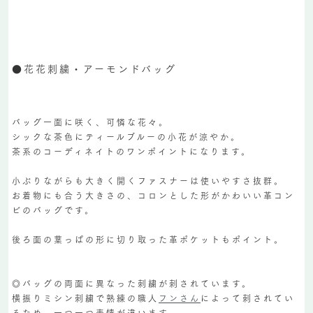
●花花刺繍・アーモンドバッグ
バッグ一面に咲く、可憐な花々。
シックな茶色にティールブルーの小花が涼やか。
茶系のコーディネイトのワンポイントになります。
小ぶりながらも大きく開くファスナーは使いやすさ抜群。
お着物にも合う大きさの、コロンとした形がかわいい革コン
ビのバッグです。
後ろ面の葉っぱの形に切り取った革ポケットもポイント。
◎バッグの両面に異なった刺繍が刺されています。
横振りミシン刺繍で熟練の職人
フンさん
によって刺されてい
るため、一つ一つ表情が違います。