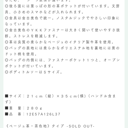
◎後ろ面には葉っぱの形の革ポケットが付いています。文房
具、小さめのスマホなどが入れられます。
◎金具は金古美色で統一。ノスタルジックでやさしい印象に
なっています。
◎金古美色のＹＫＫファスナーは大きく開いて使いやすさ抜
群。ストレスを軽減します。
◎革は良質の柔らかなベージュのイタリア製牛革を使用。
◎バッグの表地には柔らかなポリエステル地を裏地には黒の
ドット柄を使用。
◎バッグの内側には、ファスナーポケット１つと、オープン
ポケットが付いています。
◎ボディトルソーはＳサイズ。
■サイズ：２１ｃｍ（縦）×３５ｃｍ(横)（ハンドル含ま
ず）
■重 量：２８０ｇ
■品 番：12E57A126L37
《ベージュ革・茶色地》タイプ -SOLD OUT-