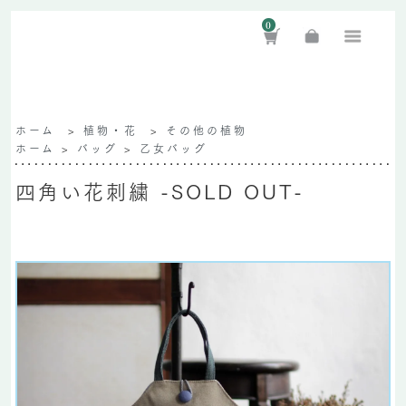
0
ホーム
>
植物・花
>
その他の植物
ホーム
>
バッグ
>
乙女バッグ
四角い花刺繍 -SOLD OUT-