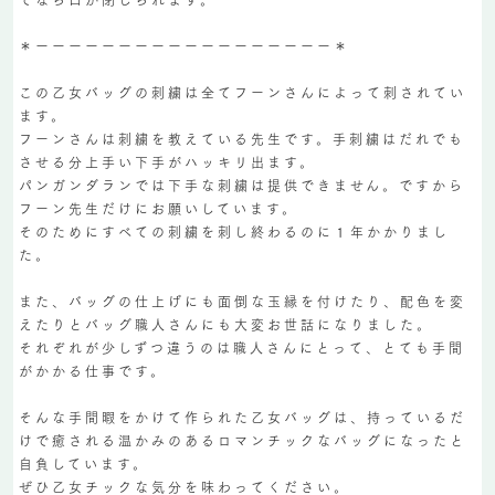
＊ーーーーーーーーーーーーーーーーーー＊
この乙女バッグの刺繍は全てフーンさんによって刺されてい
ます。
フーンさんは刺繍を教えている先生です。手刺繍はだれでも
させる分上手い下手がハッキリ出ます。
パンガンダランでは下手な刺繍は提供できません。ですから
フーン先生だけにお願いしています。
そのためにすべての刺繍を刺し終わるのに１年かかりまし
た。
また、バッグの仕上げにも面倒な玉縁を付けたり、配色を変
えたりとバッグ職人さんにも大変お世話になりました。
それぞれが少しずつ違うのは職人さんにとって、とても手間
がかかる仕事です。
そんな手間暇をかけて作られた乙女バッグは、持っているだ
けで癒される温かみのあるロマンチックなバッグになったと
自負しています。
ぜひ乙女チックな気分を味わってください。