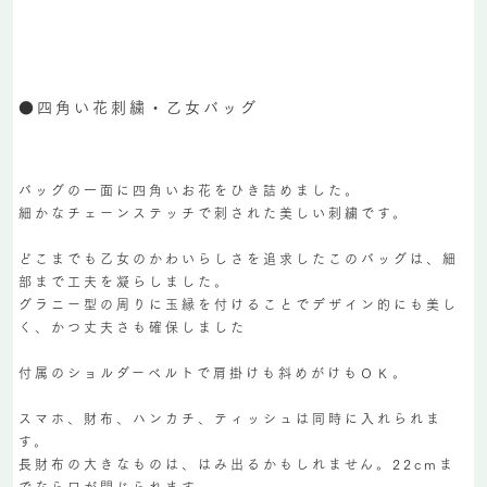
●四角い花刺繍・乙女バッグ
バッグの一面に四角いお花をひき詰めました。
細かなチェーンステッチで刺された美しい刺繍です。
どこまでも乙女のかわいらしさを追求したこのバッグは、細
部まで工夫を凝らしました。
グラニー型の周りに玉縁を付けることでデザイン的にも美し
く、かつ丈夫さも確保しました
付属のショルダーベルトで肩掛けも斜めがけもＯＫ。
スマホ、財布、ハンカチ、ティッシュは同時に入れられま
す。
長財布の大きなものは、はみ出るかもしれません。22cmま
でなら口が閉じられます。