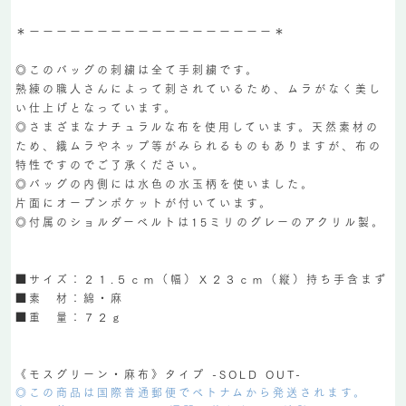
＊ーーーーーーーーーーーーーーーーーー＊
◎このバッグの刺繍は全て手刺繍です。
熟練の職人さんによって刺されているため、ムラがなく美し
い仕上げとなっています。
◎さまざまなナチュラルな布を使用しています。天然素材の
ため、織ムラやネップ等がみられるものもありますが、布の
特性ですのでご了承ください。
◎バッグの内側には水色の水玉柄を使いました。
片面にオープンポケットが付いています。
◎付属のショルダーベルトは15ミリのグレーのアクリル製。
■サイズ：２１.５ｃｍ（幅）Ｘ２３ｃｍ（縦）持ち手含まず
■素 材：綿・麻
■重 量：７２ｇ
《モスグリーン・麻布》タイプ -SOLD OUT-
◎この商品は国際普通郵便でベトナムから発送されます。