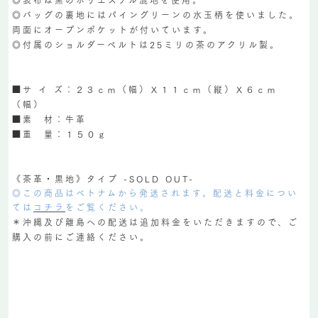
◎バッグの裏地にはパイングリーンの水玉柄を使いました。
両面にオープンポケットが付いています。
◎付属のショルダーベルトは25ミリの茶のアクリル製。
■サ イ ズ：２３ｃｍ（幅）Ｘ１１ｃｍ（縦）Ｘ６ｃｍ
（幅）
■素 材：牛革
■重 量：１５０ｇ
《茶革・黒地》タイプ -SOLD OUT-
◎この商品はベトナムから発送されます。配送と料金につい
ては
コチラ
をご覧ください。
＊沖縄及び離島への配送は追加料金をいただきますので、ご
購入の前にご連絡ください。