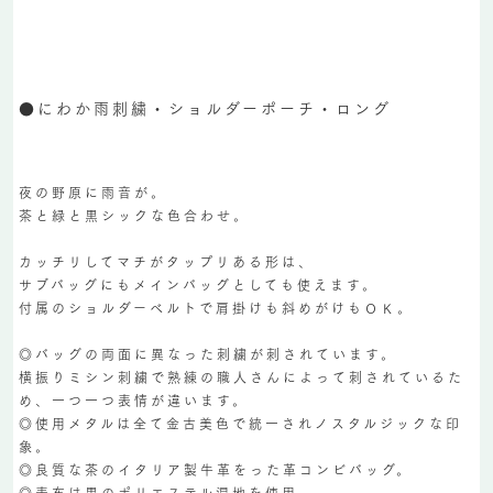
●にわか雨刺繍・ショルダーポーチ・ロング
夜の野原に雨音が。
茶と緑と黒シックな色合わせ。
カッチリしてマチがタップリある形は、
サブバッグにもメインバッグとしても使えます。
付属のショルダーベルトで肩掛けも斜めがけもＯＫ。
◎バッグの両面に異なった刺繍が刺されています。
横振りミシン刺繍で熟練の職人さんによって刺されているた
め、一つ一つ表情が違います。
◎使用メタルは全て金古美色で統一されノスタルジックな印
象。
◎良質な茶のイタリア製牛革をった革コンビバッグ。
◎表布は黒のポリエステル混地を使用。