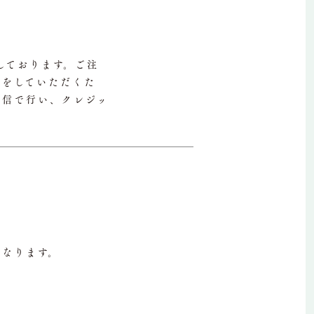
しております。ご注
いをしていただくた
化通信で行い、クレジッ
となります。