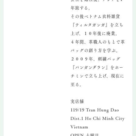
年旅する。
その後ベトナム衣料雑貨
『ティルタガンガ』を立ち
上げ、１０年後に廃業。
４年間、革職人のもとで革
バッグの創り方を学ぶ。
２００９年、刺繍バッグ
『パンガンダラン』をホー
チミンで立ち上げ、現在に
至る。
実店舗
119/19 Tran Hung Dao
Dist.1 Ho Chi Minh City
Vietnam
OPEN 土曜日