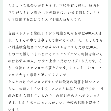
えるような風合いがあります。下絵を布に移し、原画を
見ながらミシン針の上下の動きに合わせて刺していくと
いう想像するだけでもスゴイ職人芸なんです。
現在ベトナムで横振りミシン刺繡を刺せるのは400人あま
り。でもその中で仕事として刺せるのは50人。そしてさら
に刺繍検定最高ランクの４レベルをパスしたのは30人。
その中で難しいといわれるパンガンダランの刺繍を刺せる
のはわずか10人。ですが上手いだけではダメなんです。そ
う、刺繍にはセンスが必要なんです。ちょっとしたニュア
ンスで大きく印象が違ってくるので。
そんなわけでパンガンダランでは最高の腕前を持つフン
さんにお願いしています。フンさんは現在46歳ですが、15
歳の時から刺しているのでこの道31年の大ベテランなん
です。しかも本当にセンスがいい。全幅の信頼を寄せて
います。