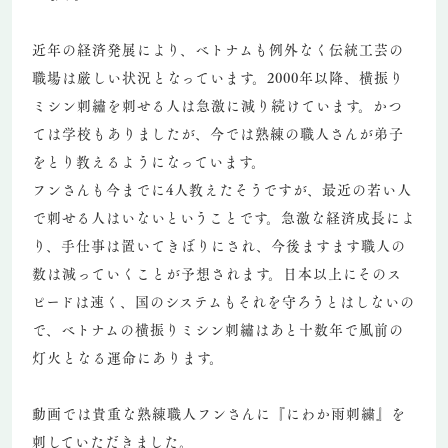
近年の経済発展により、ベトナムも例外なく伝統工芸の
職場は厳しい状況となっています。2000年以降、横振り
ミシン刺繡を刺せる人は急激に減り続けています。かつ
ては学校もありましたが、今では熟練の職人さんが弟子
をとり教えるようになっています。
フンさんも今までに4人教えたそうですが、最近の若い人
で刺せる人はいないということです。急激な経済成長によ
り、手仕事は置いてきぼりにされ、今後ますます職人の
数は減っていくことが予想されます。日本以上にそのス
ピードは速く、国のシステムもそれを守ろうとはしないの
で、ベトナムの横振りミシン刺繡はあと十数年で風前の
灯火となる運命にあります。
動画では貴重な熟練職人フンさんに『にわか雨刺繍』を
刺していただきました。