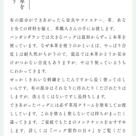
本革を
布の部分ができあがったら金具やファスナー、革、糸な
ど全ての材料を揃え、革職人さんの手にお渡します。
パンガンダランでは大きなバッグは最初からずっと本革を
使っています。なぜ本革を使うのかといえば、やっぱり合
皮とは耐久性がちがうので。最近では本革かどうか見分
けがつかない合皮もありますが、やはり使っているうち
にわかってきます。
せっかくきれいな刺繍をしたんですから長く使ってほし
いんです。布の部分はそれなりに汚れたりくたびれたりは
しますが、洗えなくはないですし長持ちします。
できあがったバッグには必ず革用クリームを塗布してお渡
ししています。これを塗ると塗らないでは持ちがまったく
違ってきます。ご家庭でもたまのメンテナンスをおすすめ
します。詳しくは『バッグ製作の日々』をご覧くださ