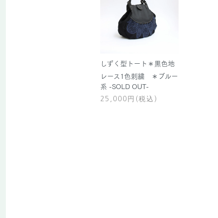
しずく型トート＊黒色地
レース1色刺繍 ＊ブルー
系 -SOLD OUT-
25,000円(税込)