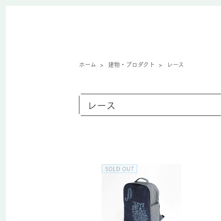
ホーム
>
建物・プロダクト
>
レース
レース