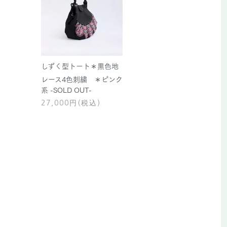
しずく型トート＊黒色地
レース4色刺繍 ＊ピンク
系 -SOLD OUT-
27,000円(税込)