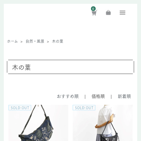
0
ホーム
>
自然・風景
>
木の葉
木の葉
おすすめ順
|
価格順
|
新着順