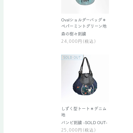
Ovalショルダーバッグ＊
ペパーミントグリーン地
森の樹々刺繍
24,000円(税込)
しずく型トート＊デニム
地
バンビ刺繍 -SOLD OUT-
25,000円(税込)