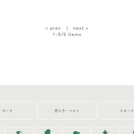
< prev |
next >
1-5/5
items
ポーチ
持ち手・ベルト
スカーフ